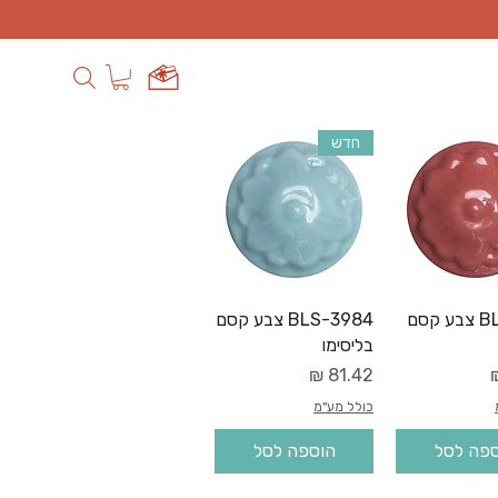
חדש
גה מהירה
תצוגה מהירה
BLS-986 צבע קסם
BLS-3984 צבע קסם
בליסימו
מחיר
כולל מע"מ
פה לסל
הוספה לסל