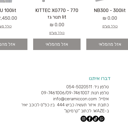
U 100lit
KITTEC XG770 - 770
NB300 - 300lit
lit תנור גז
מחיר
מחיר
מחיר
כולל מע"מ
כולל מע
כולל מע"מ
אזל מהמלאי
אזל מהמלאי
אזל מהמ
דברו איתנו
טלפון ניד: 054-5020511
טלפון חנות: 09-7461006/
09-7461007
אימייל: info@ceramiccon.com
כתובת: איזור תעשיה כביש 444 בין כפ"ס לכוכב יאיר
ב-
WAZE
: לכתוב "קרמיקון"