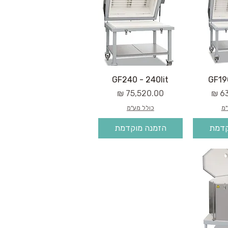
GF240 - 240lit
GF190
מחיר
"מ
כולל מע"מ
קדמת
הזמנה מוקדמת