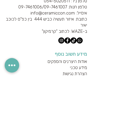
טלפון ניד: 054-5020511
טלפון חנות: 09-7461006/
09-7461007
אימייל: info@ceramiccon.com
כתובת: איזור תעשיה כביש 444 בין כפ"ס לכוכב
יאיר
ב-
WAZE
: לכתוב "קרמיקון"
מידע חשוב נוסף
אודות היצרנים והספקים
מידע טכני
הצהרת נגישות
מדיניות הפרטיות
מדיניות משלוחים והחזרים
הצטרפו לניוזלטר שלנו
*
אימייל
תוסיפו אותי לרשימת התפוצה