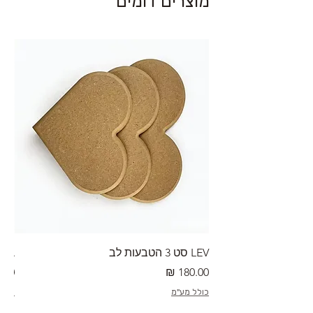
מוצרים דומים
LEV סט 3 הטבעות לב
RA מערוך טקסטורה
מחיר
מחי
כולל מע"מ
כולל