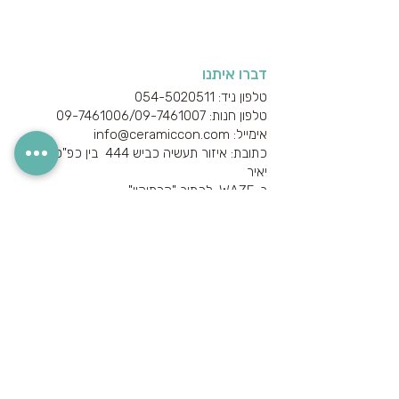
דברו איתנו
טלפון ניד: 054-5020511
טלפון חנות: 09-7461006/
09-7461007
אימייל: info@ceramiccon.com
כתובת: איזור תעשיה כביש 444 בין כפ"ס לכוכב
יאיר
ב-
WAZE
: לכתוב "קרמיקון"
מידע חשוב נוסף
אודות היצרנים והספקים
מידע טכני
הצהרת נגישות
מדיניות הפרטיות
מדיניות משלוחים והחזרים
הצטרפו לניוזלטר שלנו