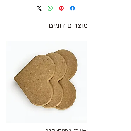
מוצרים דומים
LEV סט 3 הטבעות לב
RA מערוך טקסטורה