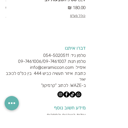
מחיר
מחי
כולל מע"מ
כולל
דברו איתנו
טלפון ניד: 054-5020511
טלפון חנות: 09-7461006/
09-7461007
אימייל: info@ceramiccon.com
כתובת: איזור תעשיה כביש 444 בין כפ"ס לכוכב
יאיר
ב-
WAZE
: לכתוב "קרמיקון"
מידע חשוב נוסף
אודות היצרנים והספקים
מידע טכני
הצהרת נגישות