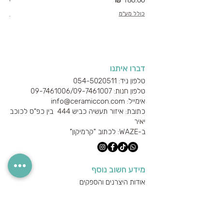
כולל מע"מ
כולל
דברו איתנו
טלפון ניד: 054-5020511
טלפון חנות: 09-7461006/
09-7461007
אימייל: info@ceramiccon.com
כתובת: איזור תעשיה כביש 444 בין כפ"ס לכוכב
יאיר
ב-
WAZE
: לכתוב "קרמיקון"
מידע חשוב נוסף
אודות היצרנים והספקים
מידע טכני
הצהרת נגישות
מדיניות הפרטיות