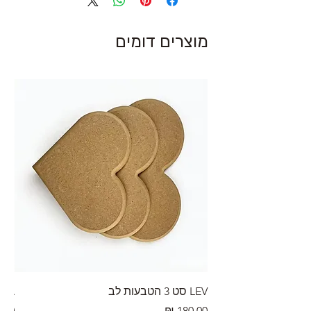
מוצרים דומים
LEV סט 3 הטבעות לב
RA מערוך טקסטורה
מחיר
מחי