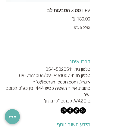
LEV סט 3 הטבעות לב
RA מערוך טקסטורה
מחיר
מחי
כולל מע"מ
כולל
דברו איתנו
טלפון ניד: 054-5020511
טלפון חנות: 09-7461006/
09-7461007
אימייל: info@ceramiccon.com
כתובת: איזור תעשיה כביש 444 בין כפ"ס לכוכב
יאיר
ב-
WAZE
: לכתוב "קרמיקון"
מידע חשוב נוסף
אודות היצרנים והספקים