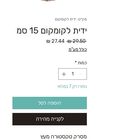
מק"ט: ידית לקומקום
ידית לקומקום 15 סמ
מחיר
מחיר
 ‏29.50 ‏₪ 
רגיל
מבצע
כולל מע"מ
כמות
*
נותרו רק 7 במלאי
הוספה לסל
לקנייה מהירה
מסרק טקסטורה מעץ