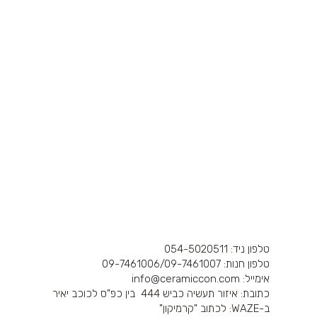
תצוגה מהירה
דברו איתנו
טלפון ניד: 054-5020511
טלפון חנות: 09-7461006/
09-7461007
אימייל: info@ceramiccon.com
כתובת: איזור תעשיה כביש 444 בין כפ"ס לכוכב יאיר
ב-
WAZE
: לכתוב "קרמיקון"