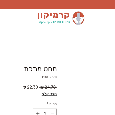
קרמיקון
ציוד וחומרים לקרמיקה
מחט מתכת
מק"ט: PRO
מחיר
מחיר
 ‏24.78 ‏₪ 
רגיל
מבצע
כולל מע"מ
כמות
*