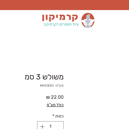
קרמיקון
ציוד וחומרים לקרמיקה
משולש 3 סמ
מק"ט: MHC820
מחיר
כולל מע"מ
כמות
*