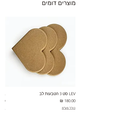
מוצרים דומים
LEV סט 3 הטבעות לב
RA מערוך טקסטורה
מחיר
מחי
כולל מע"מ
כולל