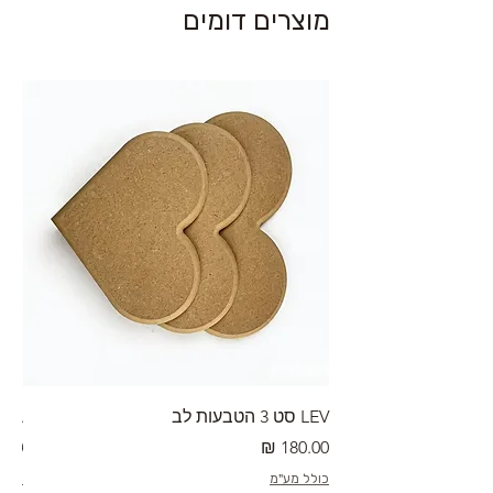
מוצרים דומים
LEV סט 3 הטבעות לב
RA מערוך טקסטורה
מחיר
מחי
כולל מע"מ
כולל