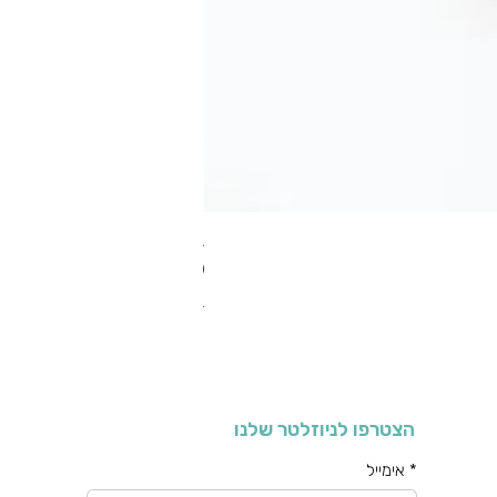
RA מערוך טקסטורה
מחיר רגיל
מחיר מבצע
כולל מע"מ
הצטרפו לניוזלטר שלנו
*
אימייל