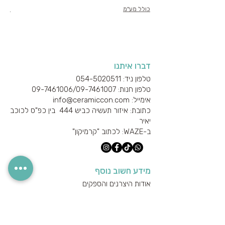
כולל מע"מ
כולל
דברו איתנו
טלפון ניד: 054-5020511
טלפון חנות: 09-7461006/
09-7461007
אימייל: info@ceramiccon.com
כתובת: איזור תעשיה כביש 444 בין כפ"ס לכוכב
יאיר
ב-
WAZE
: לכתוב "קרמיקון"
מידע חשוב נוסף
אודות היצרנים והספקים
מידע טכני
הצהרת נגישות
מדיניות הפרטיות