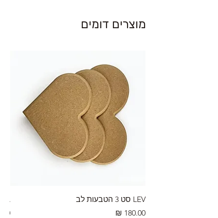
מוצרים דומים
LEV סט 3 הטבעות לב
RA מערוך טקסטורה
מחיר
מחי