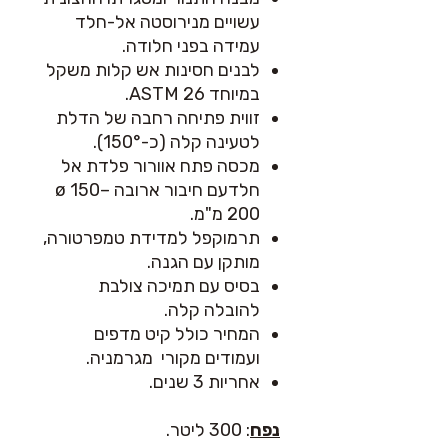
עשויים מנירוסטה אל-חלד
עמידה בפני חלודה.
לבנים חסינות אש קלות משקל
במיוחד
ASTM 26
.
זווית פתיחה רחבה של הדלת
לטעינה קלה (כ-150°).
מכסה פתח אוורור פלדת אל
חלדעם חיבור ארובה
ø 150–
200
מ"מ.
תרמוקפל למדידת טמפרטורה,
מותקן עם הגנה.
בסיס עם תמיכה צולבת
להובלה קלה.
המחיר כולל קיט מדפים
ועמודים מקורי
מגרמניה.
א
חריות 3 שנים.
נפח
: 300 ליטר.