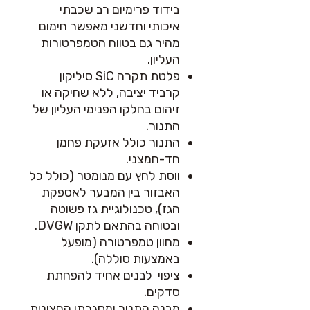
בידוד פרימיום רב שכבתי
איכותי וחדשני מאפשר חימום
מהיר גם בטווח הטמפרטורות
העליון.
פלטת תקרה
SiC
סיליקון
קרביד יציבה, ללא שחיקה או
זיהום בחלקו הפנימי העליון של
התנור.
התנור כולל אזעקת פחמן
חד-חמצני.
ווסת לחץ עם מנומטר (כולל כל
האבזור בין המבער לאספקת
הגז), טכנולוגיית גז פשוטה
ובטוחה בהתאם לתקן
DVGW
.
מחוון טמפרטורה (מופעל
באמצעות סוללה).
ציפוי לבנים אחיד להפחתת
סדקים.
מבנה התנור ומסגרתו החצונית