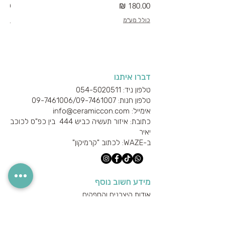
מחיר
מחי
כולל מע"מ
כולל
דברו איתנו
טלפון ניד: 054-5020511
טלפון חנות: 09-7461006/
09-7461007
אימייל: info@ceramiccon.com
כתובת: איזור תעשיה כביש 444 בין כפ"ס לכוכב
יאיר
ב-
WAZE
: לכתוב "קרמיקון"
מידע חשוב נוסף
אודות היצרנים והספקים
מידע טכני
הצהרת נגישות