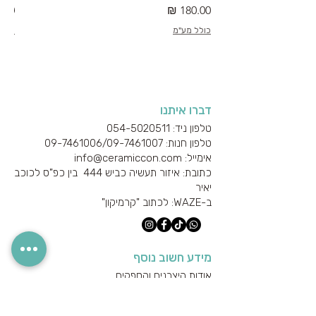
מחיר
מחי
כולל מע"מ
כולל
דברו איתנו
טלפון ניד: 054-5020511
טלפון חנות: 09-7461006/
09-7461007
אימייל: info@ceramiccon.com
כתובת: איזור תעשיה כביש 444 בין כפ"ס לכוכב
יאיר
ב-
WAZE
: לכתוב "קרמיקון"
מידע חשוב נוסף
אודות היצרנים והספקים
מידע טכני
הצהרת נגישות