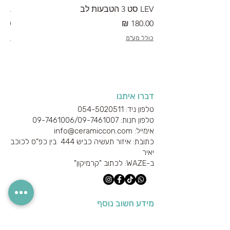
LEV סט 3 הטבעות לב
RA מערוך טקסטורה
מחיר
מחי
כולל מע"מ
כולל
דברו איתנו
טלפון ניד: 054-5020511
טלפון חנות: 09-7461006/
09-7461007
אימייל: info@ceramiccon.com
כתובת: איזור תעשיה כביש 444 בין כפ"ס לכוכב
יאיר
ב-
WAZE
: לכתוב "קרמיקון"
מידע חשוב נוסף
אודות היצרנים והספקים
מידע טכני