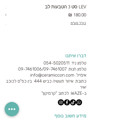
LEV סט 3 הטבעות לב
RA מערוך טקסטורה
מחיר
מחי
כולל מע"מ
כולל
דברו איתנו
טלפון ניד: 054-5020511
טלפון חנות: 09-7461006/
09-7461007
אימייל: info@ceramiccon.com
כתובת: איזור תעשיה כביש 444 בין כפ"ס לכוכב
יאיר
ב-
WAZE
: לכתוב "קרמיקון"
מידע חשוב נוסף
אודות היצרנים והספקים