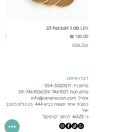
LEV סט 3 הטבעות לב
RA מערוך טקסטורה
מחיר
מחי
כולל מע"מ
כולל
דברו איתנו
טלפון ניד: 054-5020511
טלפון חנות: 09-7461006/
09-7461007
אימייל: info@ceramiccon.com
כתובת: איזור תעשיה כביש 444 בין כפ"ס לכוכב
יאיר
ב-
WAZE
: לכתוב "קרמיקון"