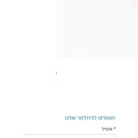
RA מערוך טקסטורה
מחיר רגיל
מחיר מבצע
כולל מע"מ
הצטרפו לניוזלטר שלנו
*
אימייל