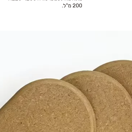
200 מ"ל.