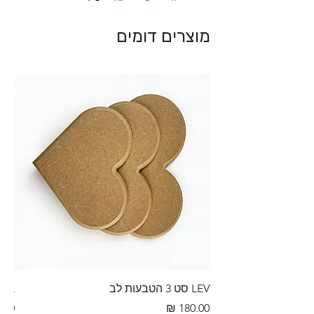
מוצרים דומים
LEV סט 3 הטבעות לב
RA מערוך טקסטורה
מחיר
מחי