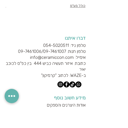
כולל מע"מ
כולל
דברו איתנו
טלפון ניד: 054-5020511
טלפון חנות: 09-7461006/
09-7461007
אימייל: info@ceramiccon.com
כתובת: איזור תעשיה כביש 444 בין כפ"ס לכוכב
יאיר
ב-
WAZE
: לכתוב "קרמיקון"
מידע חשוב נוסף
אודות היצרנים והספקים
מידע טכני
הצהרת נגישות
מדיניות הפרטיות