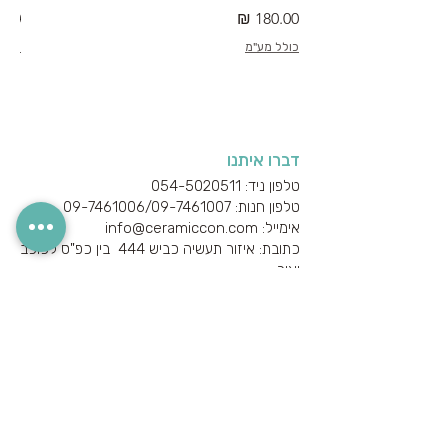
מחיר
מחי
כולל מע"מ
כולל
דברו איתנו
טלפון ניד: 054-5020511
טלפון חנות: 09-7461006/
09-7461007
אימייל: info@ceramiccon.com
כתובת: איזור תעשיה כביש 444 בין כפ"ס לכוכב
יאיר
ב-
WAZE
: לכתוב "קרמיקון"
מידע חשוב נוסף
אודות היצרנים והספקים
מידע טכני
הצהרת נגישות