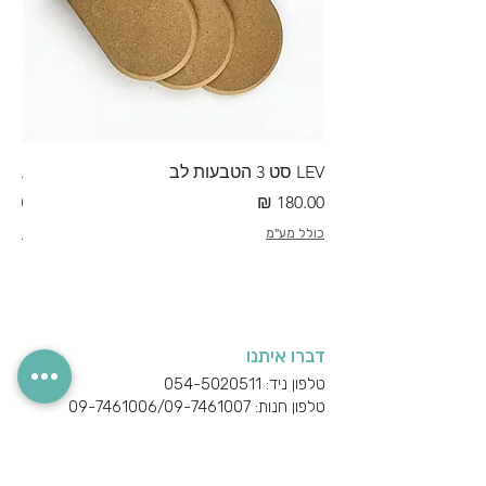
LEV סט 3 הטבעות לב
RA מערוך טקסטורה
מחיר
מחי
כולל מע"מ
כולל
דברו איתנו
טלפון ניד: 054-5020511
טלפון חנות: 09-7461006/
09-7461007
אימייל: info@ceramiccon.com
כתובת: איזור תעשיה כביש 444 בין כפ"ס לכוכב
יאיר