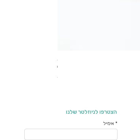
RA מערוך טקסטורה
מחיר רגיל
מחיר מבצע
כולל מע"מ
הצטרפו לניוזלטר שלנו
*
אימייל