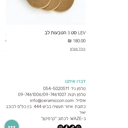
LEV סט 3 הטבעות לב
RA מערוך טקסטורה
מחיר
מחי
כולל מע"מ
כולל
דברו איתנו
טלפון ניד: 054-5020511
טלפון חנות: 09-7461006/
09-7461007
אימייל: info@ceramiccon.com
כתובת: איזור תעשיה כביש 444 בין כפ"ס לכוכב
יאיר
ב-
WAZE
: לכתוב "קרמיקון"