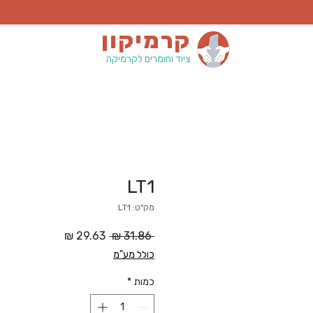
קרמיקון
ציוד וחומרים לקרמיקה
LT1
מק"ט: LT1
מחיר
מחיר
 ‏31.86 ‏₪ 
רגיל
מבצע
כולל מע"מ
כמות
*