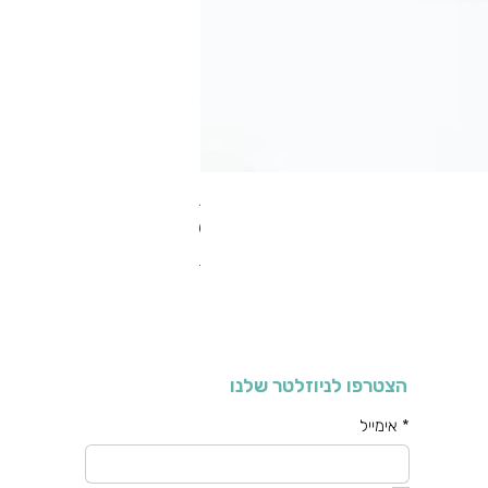
RA מערוך טקסטורה
מחיר רגיל
מחיר מבצע
כולל מע"מ
הצטרפו לניוזלטר שלנו
*
אימייל