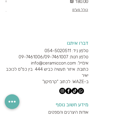
מחיר
מחי
כולל מע"מ
כולל
דברו איתנו
טלפון ניד: 054-5020511
טלפון חנות: 09-7461006/
09-7461007
אימייל: info@ceramiccon.com
כתובת: איזור תעשיה כביש 444 בין כפ"ס לכוכב
יאיר
ב-
WAZE
: לכתוב "קרמיקון"
מידע חשוב נוסף
אודות היצרנים והספקים
מידע טכני
הצהרת נגישות
מדיניות הפרטיות