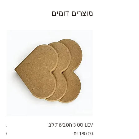
מוצרים דומים
LEV סט 3 הטבעות לב
RA מערוך טקסטורה
מחיר
מחי