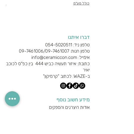
כולל מע"מ
כולל
דברו איתנו
טלפון ניד: 054-5020511
טלפון חנות: 09-7461006/
09-7461007
אימייל: info@ceramiccon.com
כתובת: איזור תעשיה כביש 444 בין כפ"ס לכוכב
יאיר
ב-
WAZE
: לכתוב "קרמיקון"
מידע חשוב נוסף
אודות היצרנים והספקים
מידע טכני
הצהרת נגישות
מדיניות הפרטיות
מדיניות משלוחים והחזרים