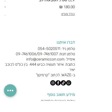
מחיר
מחי
כולל מע"מ
כולל
דברו איתנו
טלפון ניד: 054-5020511
טלפון חנות: 09-7461006/
09-7461007
אימייל: info@ceramiccon.com
כתובת: איזור תעשיה כביש 444 בין כפ"ס לכוכב
יאיר
ב-
WAZE
: לכתוב "קרמיקון"
מידע חשוב נוסף
אודות היצרנים והספקים
מידע טכני
הצהרת נגישות