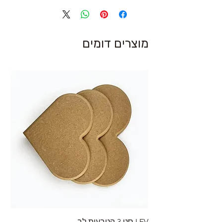
מוצרים דומים
LEV סט 3 הטבעות לב
RA מערוך טקסטורה