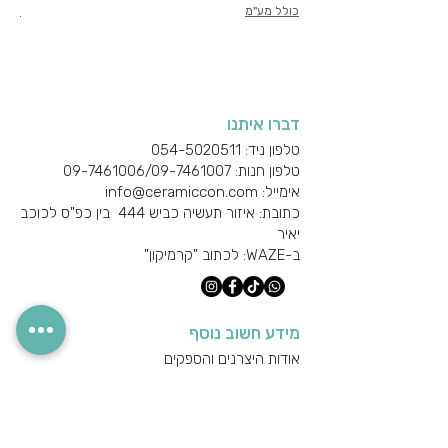
כולל מע"מ
כולל
דברו איתנו
טלפון ניד: 054-5020511
טלפון חנות: 09-7461006/
09-7461007
אימייל: info@ceramiccon.com
כתובת: איזור תעשיה כביש 444 בין כפ"ס לכוכב
יאיר
ב-
WAZE
: לכתוב "קרמיקון"
מידע חשוב נוסף
אודות היצרנים והספקים
מידע טכני
הצהרת נגישות
מדיניות הפרטיות
מדיניות משלוחים והחזרים