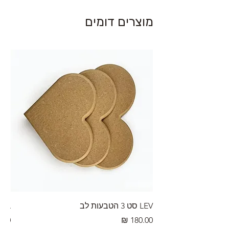
מוצרים דומים
LEV סט 3 הטבעות לב
RA מערוך טקסטורה
מחיר
מחי