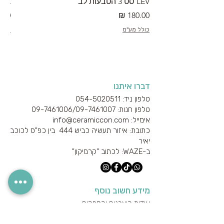
LEV סט 3 הטבעות לב
RA מערוך טקסטורה
מחיר
מחי
כולל מע"מ
כולל
דברו איתנו
טלפון ניד: 054-5020511
טלפון חנות: 09-7461006/
09-7461007
אימייל: info@ceramiccon.com
כתובת: איזור תעשיה כביש 444 בין כפ"ס לכוכב
יאיר
ב-
WAZE
: לכתוב "קרמיקון"
מידע חשוב נוסף
אודות היצרנים והספקים
מידע טכני