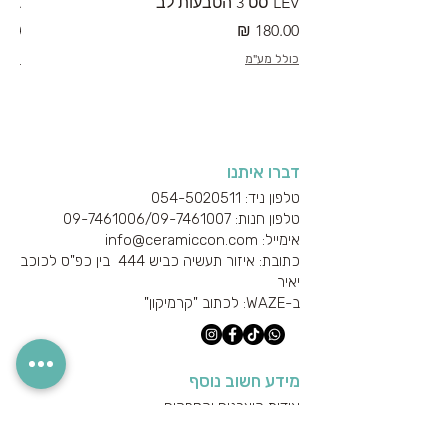
LEV סט 3 הטבעות לב
RA מערוך טקסטורה
מחיר
מחי
כולל מע"מ
כולל
דברו איתנו
טלפון ניד: 054-5020511
טלפון חנות: 09-7461006/
09-7461007
אימייל: info@ceramiccon.com
כתובת: איזור תעשיה כביש 444 בין כפ"ס לכוכב
יאיר
ב-
WAZE
: לכתוב "קרמיקון"
מידע חשוב נוסף
אודות היצרנים והספקים
מידע טכני