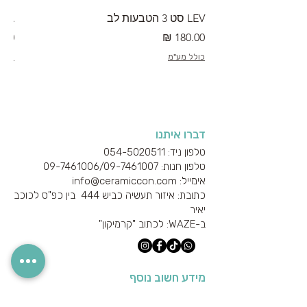
LEV סט 3 הטבעות לב
RA מערוך טקסטורה
מחיר
מחי
כולל מע"מ
כולל
דברו איתנו
טלפון ניד: 054-5020511
טלפון חנות: 09-7461006/
09-7461007
אימייל: info@ceramiccon.com
כתובת: איזור תעשיה כביש 444 בין כפ"ס לכוכב
יאיר
ב-
WAZE
: לכתוב "קרמיקון"
מידע חשוב נוסף
אודות היצרנים והספקים